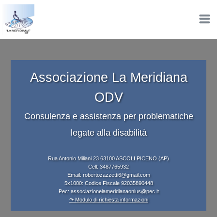
Associazione La Meridiana
ODV
Consulenza e assistenza per problematiche
legate alla disabilità
Rua Antonio Miliani 23 63100 ASCOLI PICENO (AP)
Cell: 3487765932
Email: robertozazzetti6@gmail.com
5x1000: Codice Fiscale 92035890448
Pec: associazionelameridianaonlus@pec.it
↷ Modulo di richiesta informazioni