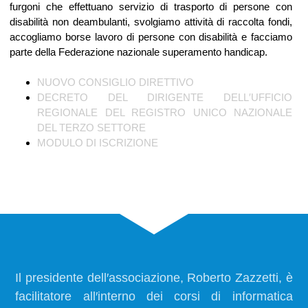
furgoni che effettuano servizio di trasporto di persone con
disabilità non deambulanti, svolgiamo attività di raccolta fondi,
accogliamo borse lavoro di persone con disabilità e facciamo
parte della Federazione nazionale superamento handicap.
NUOVO CONSIGLIO DIRETTIVO
DECRETO DEL DIRIGENTE DELL′UFFICIO
REGIONALE DEL REGISTRO UNICO NAZIONALE
DEL TERZO SETTORE
MODULO DI ISCRIZIONE
Il presidente dell′associazione, Roberto Zazzetti, è
facilitatore all′interno dei corsi di informatica